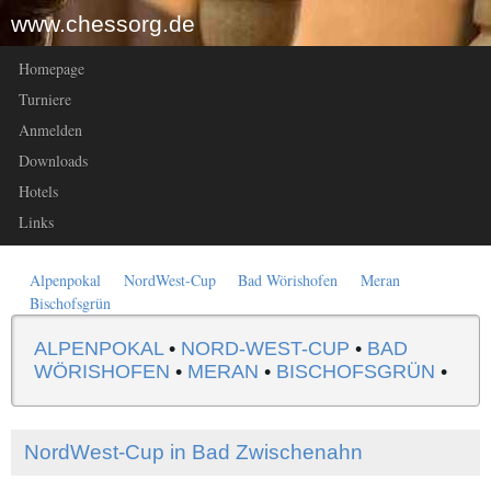
www.chessorg.de
Homepage
Turniere
Anmelden
Downloads
Hotels
Links
Alpenpokal
NordWest-Cup
Bad Wörishofen
Meran
Bischofsgrün
ALPENPOKAL
•
NORD-WEST-CUP
•
BAD
WÖRISHOFEN
•
MERAN
•
BISCHOFSGRÜN
•
NordWest-Cup in Bad Zwischenahn