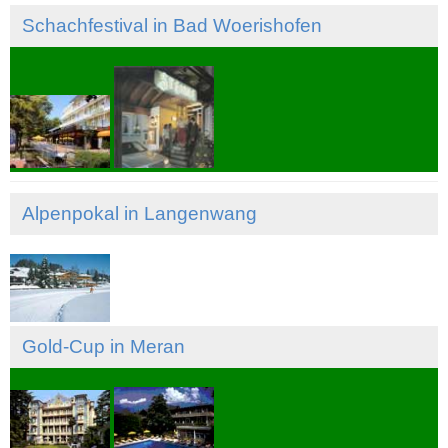
Schachfestival in Bad Woerishofen
Alpenpokal in Langenwang
Gold-Cup in Meran