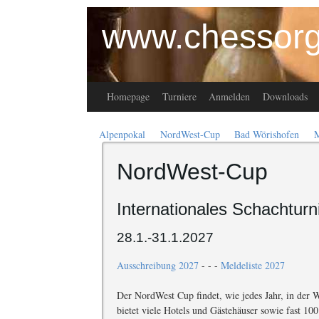
www.chessorg
Homepage
Turniere
Anmelden
Downloads
Alpenpokal
NordWest-Cup
Bad Wörishofen
NordWest-Cup
Internationales Schachtur
28.1.-31.1.2027
Ausschreibung 2027
- - -
Meldeliste 2027
Der NordWest Cup findet, wie jedes Jahr, in der 
bietet viele Hotels und Gästehäuser sowie fast 1