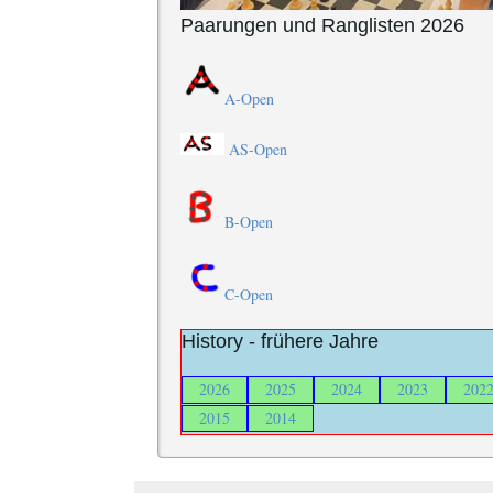
Paarungen und Ranglisten 2026
A-Open
AS-Open
B-Open
C-Open
History - frühere Jahre
2026
2025
2024
2023
202
2015
2014