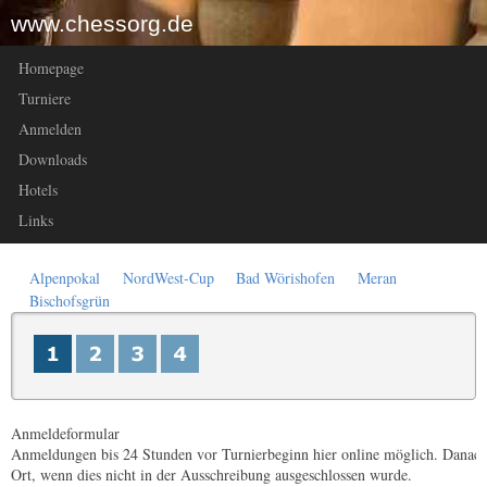
www.chessorg.de
Homepage
Turniere
Anmelden
Downloads
Hotels
Links
Alpenpokal
NordWest-Cup
Bad Wörishofen
Meran
Bischofsgrün
Anmeldeformular
Anmeldungen bis 24 Stunden vor Turnierbeginn hier online möglich. Danach 
Ort, wenn dies nicht in der Ausschreibung ausgeschlossen wurde.