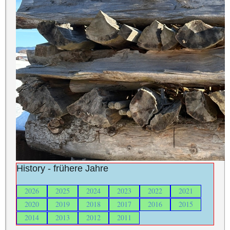
History - frühere Jahre
2026
2025
2024
2023
2022
2021
2020
2019
2018
2017
2016
2015
2014
2013
2012
2011