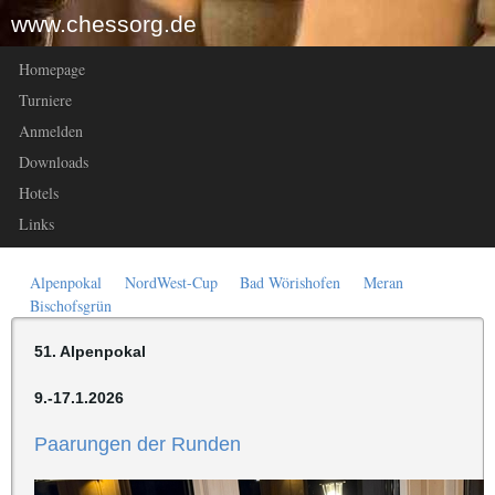
www.chessorg.de
Homepage
Turniere
Anmelden
Downloads
Hotels
Links
Alpenpokal
NordWest-Cup
Bad Wörishofen
Meran
Bischofsgrün
51. Alpenpokal
9.-17.1.2026
Paarungen der Runden