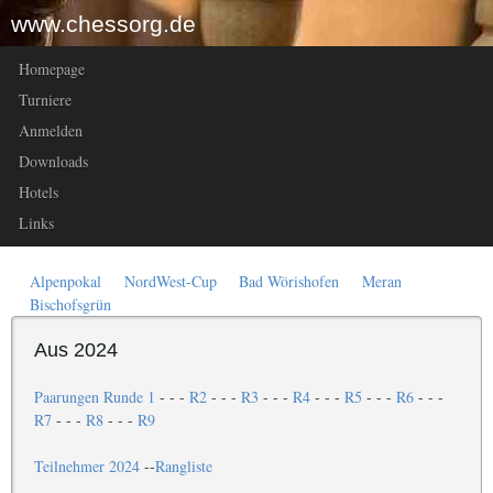
www.chessorg.de
Homepage
Turniere
Anmelden
Downloads
Hotels
Links
Alpenpokal
NordWest-Cup
Bad Wörishofen
Meran
Bischofsgrün
Aus 2024
Paarungen Runde 1
- - -
R2
- - -
R3
- - -
R4
- - -
R5
- - -
R6
- - -
R7
- - -
R8
- - -
R9
Teilnehmer 2024
--
Rangliste