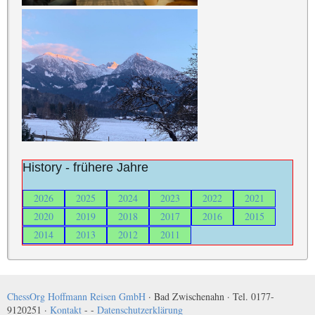
History - frühere Jahre
2026
2025
2024
2023
2022
2021
2020
2019
2018
2017
2016
2015
2014
2013
2012
2011
ChessOrg Hoffmann Reisen GmbH
· Bad Zwischenahn · Tel. 0177-
9120251 ·
Kontakt
- -
Datenschutzerklärung