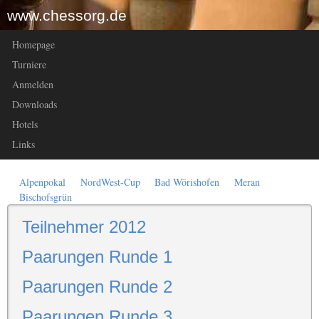
www.chessorg.de
Homepage
Turniere
Anmelden
Downloads
Hotels
Links
Alpenpokal
NordWest-Cup
Bad Wörishofen
Meran
Bischofsgrün
Teilnehmer 2012
Paarungen Runde 1
Paarungen Runde 2
Paarungen Runde 3