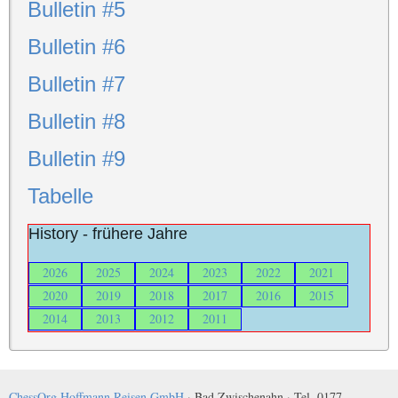
Bulletin #5
Bulletin #6
Bulletin #7
Bulletin #8
Bulletin #9
Tabelle
History - frühere Jahre
2026
2025
2024
2023
2022
2021
2020
2019
2018
2017
2016
2015
2014
2013
2012
2011
ChessOrg Hoffmann Reisen GmbH
· Bad Zwischenahn · Tel. 0177-