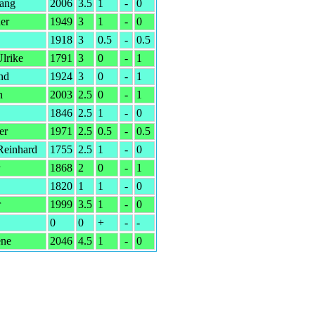
gang
2006
3.5
1
-
0
er
1949
3
1
-
0
1918
3
0.5
-
0.5
lrike
1791
3
0
-
1
nd
1924
3
0
-
1
n
2003
2.5
0
-
1
1846
2.5
1
-
0
er
1971
2.5
0.5
-
0.5
Reinhard
1755
2.5
1
-
0
1868
2
0
-
1
1820
1
1
-
0
r
1999
3.5
1
-
0
0
0
+
-
-
ene
2046
4.5
1
-
0