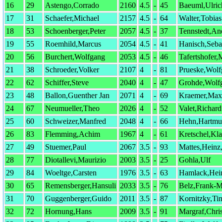
16
29
Astengo,Corrado
2160
4.5
-
45
Baeuml,Ulric
17
31
Schaefer,Michael
2157
4.5
-
64
Walter,Tobias
18
53
Schoenberger,Peter
2057
4.5
-
37
Tennstedt,And
19
55
Roemhild,Marcus
2054
4.5
-
41
Hanisch,Seba
20
56
Burchert,Wolfgang
2053
4.5
-
46
Tafertshofer,
21
38
Schroeder,Volker
2107
4
-
81
Prueske,Wolf
22
62
Schiffer,Steve
2040
4
-
47
Grohde,Wolf
23
48
Ballon,Guenther Jan
2071
4
-
69
Kraemer,Max
24
67
Neumueller,Theo
2026
4
-
52
Valet,Richard
25
60
Schweizer,Manfred
2048
4
-
66
Hehn,Hartmu
26
83
Flemming,Achim
1967
4
-
61
Kretschel,Kl
27
49
Stuemer,Paul
2067
3.5
-
93
Mattes,Heinz
28
77
Diotallevi,Maurizio
2003
3.5
-
25
Gohla,Ulf
29
84
Woeltge,Carsten
1976
3.5
-
63
Hamlack,Hei
30
65
Remensberger,Hansuli
2033
3.5
-
76
Belz,Frank-M
31
70
Guggenberger,Guido
2011
3.5
-
87
Kornitzky,Ti
32
72
Hornung,Hans
2009
3.5
-
91
Margraf,Chri