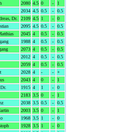
h
2080
4.5
0
-
1
2034
4.5
0.5
-
0.5
reas, Dr.
2109
4.5
1
-
0
stian
2095
4.5
0.5
-
0.5
Matthias
2045
4
0.5
-
0.5
gang
1988
4
0.5
-
0.5
gang
2073
4
0.5
-
0.5
2012
4
0.5
-
0.5
2059
4
0.5
-
0.5
t
2028
4
-
-
+
aus
2043
4
0
-
1
,Dr.
1915
4
1
-
0
2183
3.5
0
-
1
nz
2038
3.5
0.5
-
0.5
artin
2003
3.5
0
-
1
no
1968
3.5
1
-
0
stoph
1928
3.5
1
-
0