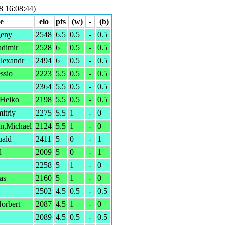
8 16:08:44)
e
elo
pts
(w)
-
(b)
geny
2548
6.5
0.5
-
0.5
dimir
2528
6
0.5
-
0.5
lexandr
2494
6
0.5
-
0.5
ssio
2223
5.5
0.5
-
0.5
2364
5.5
0.5
-
0.5
,Heiko
2198
5.5
0.5
-
0.5
itriy
2275
5.5
1
-
0
in,Michael
2124
5.5
1
-
0
ald
2411
5
0
-
1
d
2009
5
0
-
1
2258
5
1
-
0
as
2160
5
1
-
0
2502
4.5
0.5
-
0.5
orbert
2087
4.5
1
-
0
2089
4.5
0.5
-
0.5