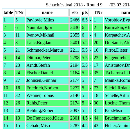
Schachfestival 2018 - Round 9 (03.03.201
table
TNr
name
elo
pts
-
TNr
nam
1
5
Pavlovic,Milos
2466
6.5
-
1
Vorobiov,Ev
2
6
Naumkin,Igor
2430
6
-
2
Burmakin,Vla
3
11
Ivanov,Mikhail
2355
6
-
4
Karpatchev,A
4
8
Lalic,Bogdan
2401
5.5
-
20
De Santis,Ale
5
21
Schmuecker,Marcus
2211
5.5
-
10
Pirrot,Dieter
6
14
Dittmar,Peter
2298
5.5
-
22
Felgendreher
7
23
Arndt,Stefan
2194
5.5
-
17
Anistratov,Dm
8
24
Fischer,Daniel
2164
5
-
35
Tscharotschk
9
27
Johnsen,Gunnar
2174
5
-
7
Mainka,Romu
10
16
Friedrich,Norbert
2277
5
-
73
Stiefel,Rolan
11
32
Wenner,Tobias
2146
5
-
18
Schelle,Artur
12
26
Rahls,Peter
2174
5
-
30
Lochte,Thom
13
40
Behling,Robert
2097
5
-
3
Pap,Misa
14
13
De Francesco,Klaus
2301
4.5
-
44
Bruchmann,N
15
15
Cebalo,Miso
2287
4.5
-
43
Heller,Achim