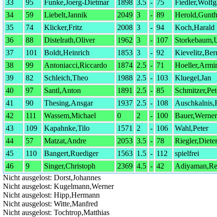
33
95
Funke,Joerg-Dietmar
1898
3.5
-
75
Fiedler,Wolf
34
59
Liebelt,Jannik
2049
3
-
89
Herold,Gunth
35
74
Klicker,Fritz
2008
3
-
94
Koch,Harald
36
88
Distelrath,Oliver
1962
3
-
107
Storkebaum,U
37
101
Boldt,Heinrich
1853
3
-
92
Kievelitz,Ber
38
99
Antoniacci,Riccardo
1874
2.5
-
71
Hoeller,Armi
39
82
Schleich,Theo
1988
2.5
-
103
Kluegel,Jan
40
97
Santl,Anton
1891
2.5
-
85
Schmitzer,Pet
41
90
Thesing,Ansgar
1937
2.5
-
108
Auschkalnis,
42
111
Wassem,Michael
0
2
-
100
Bauer,Werner
43
109
Kapahnke,Tilo
1571
2
-
106
Wahl,Peter
44
57
Matzat,Andre
2053
3.5
-
78
Riegler,Diete
45
110
Bangert,Ruediger
1563
1.5
-
112
spielfrei
46
9
Singer,Christoph
2369
4.5
-
42
Adiyaman,R
Nicht ausgelost: Dorst,Johannes
Nicht ausgelost: Kugelmann,Werner
Nicht ausgelost: Hipp,Hermann
Nicht ausgelost: Witte,Manfred
Nicht ausgelost: Tochtrop,Matthias