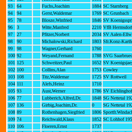
93
64
Fuchs,Joachim
1884
SC Starnberg
94
94
Gerst,Waldemar
1769
SC Grunbach
95
78
Blosze,Winfried
1846
SV Koenigsspr
96
3
Witte,Manfred
2210
VfB Hermsdorf
97
27
Pfitzer,Norbert
2034
SV Aalen-Ellw
98
90
Michalowski,Richard
1803
Sfr.Konz-Karth
99
98
Wagner,Gerhard
1760
100
92
Weyand,Fernand
1788
SVG Saarbruec
101
125
Schweitzer,Paul
1652
SV Koenigsjaeg
102
100
Collins,Alan
1753
Cowley
103
108
Titz,Waldemar
1725
SV Rottweil
104
111
Alefs,Heinz
1710
105
93
Aust,Werner
1786
SV Eichlingho
106
77
Lubberich,Alfred,Dr.
1848
SG Nettetal 19
107
136
Girbig,Joachim,Dr.
0
SG Nettetal 19
108
89
Rothenhagen,Siegfried
1806
Sportfr.Windac
109
74
Reichwald,Klaus
1852
SC Lohhof 195
110
106
Floeren,Ernst
1737