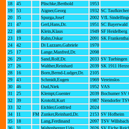
18
45
Plischke,Berthold
1953
19
53
Aigner,Georg
1932
SC Taufkirche
20
35
Spurga,Josef
2002
VfL Sindelfing
21
47
Gerl,Hans,Dr.
1951
SC Bayerwald 
22
48
Klein,Klaus
1949
SF Heidelberg
23
19
Rahn,Oskar
2091
SK Frankentha
24
42
Di Lazzaro,Gabriele
1970
25
17
Lange,Manfred,Dr.
2098
26
29
Sand,Rolf,Dr.
2033
SV Tuebingen
27
26
Walther,Reinhard
2039
SK 1911 Herzo
28
16
Born,Bernd-Ludger,Dr.
2105
29
43
Schmidt,Eugen
1969
Vereinslos
30
46
Oud,Niek
1952
VAS
31
25
Klempt,Guenter
2039
Bochumer SV 
32
39
Krotofil,Kurt
1987
Niendorfer TS
33
32
Eichler,Gottfried
2024
34
11
FM
Zunker,Reinhard,Dr.
2153
SV Hofheim
35
18
Lang,Ferdinand
2097
TSV Willsbach
36
31
Waltenberger,Udo
2026
SV Eiche Reic