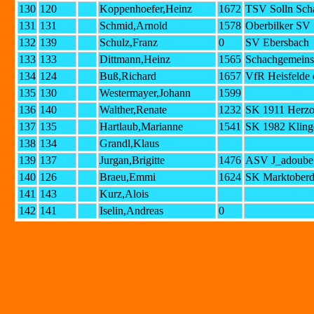
130
120
Koppenhoefer,Heinz
1672
TSV Solln Sch
131
131
Schmid,Arnold
1578
Oberbilker SV
132
139
Schulz,Franz
0
SV Ebersbach
133
133
Dittmann,Heinz
1565
Schachgemeinsc
134
124
Buß,Richard
1657
VfR Heisfelde 
135
130
Westermayer,Johann
1599
136
140
Walther,Renate
1232
SK 1911 Herzo
137
135
Hartlaub,Marianne
1541
SK 1982 Kling
138
134
Grandl,Klaus
139
137
Jurgan,Brigitte
1476
ASV J_adoube
140
126
Braeu,Emmi
1624
SK Marktoberd
141
143
Kurz,Alois
142
141
Iselin,Andreas
0