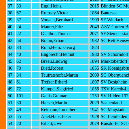
37
33
Engl,Heinz
2015
Blinden SC M
38
67
Rumsey,Victor
1864
Battersea
39
37
Vonach,Bernhard
1999
SF Windach
40
24
Maurer,Fritz
2049
ASV Gurten B
41
22
Glatthor,Thomas
2071
SF Siemensstad
42
54
Braun,Erhard
1932
SC Reti Heuswe
43
83
Roth,Heinz-Georg
1823
44
40
Engbrecht,Helmut
1980
SV Schorndorf
45
62
Braeu,Ludwig
1894
Marktoberdorf
46
70
Dietl,Robert
1855
SK Koenigsbr
47
34
Taufratshofer,Martin
2009
SC Oberguenz
48
61
Trefzer,Erhard
1897
SV Besigheim
49
72
Klimpel,Siegfried
1855
TSV Kareth-La
50
101
Gailis,Gunnar
1753
SV Hilden 192
51
30
Harsch,Martin
2029
Saanenland
52
49
Reimann,Guenther
1941
SC Magstadt
53
55
Abel,Hans-Peter
1928
SC Leinfelden
54
20
Erhart,Uwe
2079
Raisdorfer SG