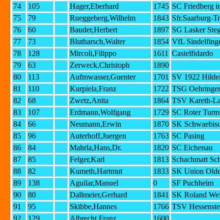
74
105
Hager,Eberhard
1745
SC Friedberg i
75
79
Rueggeberg,Wilhelm
1843
Sfr.Saarburg-Tr
76
60
Bauder,Herbert
1897
SG Lasker Steg
77
73
Blutharsch,Walter
1854
VfL Sindelfing
78
128
Mircoli,Filippo
1611
Castelfidardo
79
63
Zerweck,Christoph
1890
80
113
Aufmwasser,Guenter
1701
SV 1922 Hilde
81
110
Kurpiela,Franz
1722
TSG Oehringe
82
68
Zwetz,Anita
1864
TSV Kareth-La
83
107
Erdmann,Wolfgang
1729
SC Roter Turm 
84
66
Neumann,Erwin
1870
SK Schwaebisc
85
96
Auterhoff,Juergen
1763
SC Pasing
86
84
Mahrla,Hans,Dr.
1820
SC Eichenau
87
85
Felger,Karl
1813
Schachmatt Sc
88
82
Kumeth,Hartmut
1833
SK Union Old
89
138
Aguilar,Manuel
0
SF Puchheim
90
80
Dallmeier,Gerhard
1841
SK Roland Wei
91
95
Skibbe,Hannes
1766
TSV Hessenste
92
129
Albrecht,Franz
1600