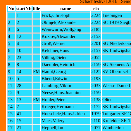
Schachfestival 2016 - Seni
No
startNb
title
name
elo
1
1
Frick,Christoph
2224
Tuebingen
2
2
Okrajek,Alexander
2224
SC 1919 Siegbu
3
6
Weinwurm,Wolfgang
2185
4
12
Kozlov,Alexander
2153
5
4
Groß,Werner
2201
SG Niederkass
6
10
Kelchner,Hans
2157
SK Ludwigsha
7
23
Villing,Dieter
2055
8
8
Daeubler,Heinrich
2159
SG Siemens A
9
14
FM
Haubt,Georg
2125
SV Oberursel
10
5
Bhend,Edwin
2193
11
28
Lainburg,Viktor
2033
Weisse Dame 
12
9
Neese,Hans-Joachim
2159
13
13
FM
Hohler,Peter
2138
Olten
14
7
Krieger,Hermann
2172
SK Ludwigsha
15
41
Hoeschele,Hans-Ulrich
1979
Tuttgarter SF 
16
15
Maes,Valery
2110
Krefelder SK T
17
21
Heppell,Ian
2077
Wimbledon