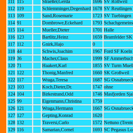
111
115
Straeßer,Gerda
1696
SV Rottweil
112
119
Schlemminger,Degenhard
1678
SV Reutlingen
113
109
Sand,Rosemarie
1723
SV Tuebingen
114
91
Dombrowe,Eckehard
1793
Schachgemeinsc
115
114
Mueller,Dieter
1701
Halle
116
123
Bartlitz,Heinz
1659
Bramfelder SK 
117
112
Gnirk,Hajo
0
118
44
Schwis,Joachim
1967
Ford SF Koeln 
119
36
Macher,Claus
1999
SF Ammerbuc
120
71
Haakert,Karl
1855
SV Turm Muel
121
122
Thonig,Manfred
1660
SK Großweil
122
117
Wraga,Teresa
1687
SG Osnabruec
123
103
Koch,Dieter,Dr.
1747
ohne
124
104
Birkestrand,Odd
1746
Masfjorden Sja
125
99
Eigenmann,Christina
1759
126
121
Wraga,Hermann
1667
SG Osnabruec
127
127
Gepting,Konrad
1620
128
132
Traversi,Carlo
1572
Nettuno (Trent
129
116
Samarian,Cornel
1693
SC Pegasus Lo