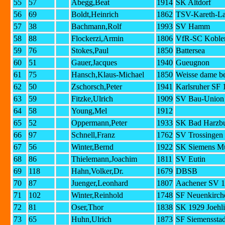
55
57
Abegg,Beat
1914
SK Altdorf
56
69
Boldt,Heinrich
1862
TSV-Kareth-La
57
38
Bachmann,Rolf
1993
SV Hamm
58
88
Flockerzi,Armin
1806
VfR-SC Koble
59
76
Stokes,Paul
1850
Battersea
60
51
Gauer,Jacques
1940
Gueugnon
61
75
Hansch,Klaus-Michael
1850
Weisse dame be
62
50
Zschorsch,Peter
1941
Karlsruher SF 
63
59
Fitzke,Ulrich
1909
SV Bau-Union 
64
58
Young,Mel
1912
65
52
Oppermann,Peter
1933
SK Bad Harzb
66
97
Schnell,Franz
1762
SV Trossingen
67
56
Winter,Bernd
1922
SK Siemens M
68
86
Thielemann,Joachim
1811
SV Eutin
69
118
Hahn,Volker,Dr.
1679
DBSB
70
87
Juenger,Leonhard
1807
Aachener SV 1
71
102
Winter,Reinhold
1748
SF Neuenkirch
72
81
Oser,Thor
1838
SK 1929 Joehl
73
65
Huhn,Ulrich
1873
SF Siemensstad