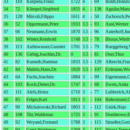
33
110
Kurpiela,Franz
1722
4
-
69
Boldt,Heinri
34
72
Klimpel,Siegfried
1855
4
-
138
Aguilar,Manu
35
128
Mircoli,Filippo
1611
4
-
50
Zschorsch,Pe
36
52
Oppermann,Peter
1933
3.5
-
93
Aust,Werner
37
66
Neumann,Erwin
1870
3.5
-
96
Auterhoff,Ju
38
102
Winter,Reinhold
1748
3.5
-
78
Blosze,Winfr
39
113
Aufmwasser,Guenter
1701
3.5
-
79
Rueggeberg,
40
136
Girbig,Joachim,Dr.
0
3.5
-
81
Oser,Thor
41
82
Kumeth,Hartmut
1833
3.5
-
129
Albrecht,Fra
42
84
Mahrla,Hans,Dr.
1820
3.5
-
107
Erdmann,Wo
43
64
Fuchs,Joachim
1884
3
-
99
Eigenmann,Ch
44
103
Koch,Dieter,Dr.
1747
3
-
68
Zwetz,Anita
45
111
Alefs,Heinz
1710
3
-
77
Lubberich,Al
46
85
Felger,Karl
1813
3
-
104
Birkestrand,
47
90
Michalowski,Richard
1803
3
-
112
Gnirk,Hajo
48
108
Titz,Waldemar
1725
3
-
91
Dombrowe,E
49
92
Weyand,Fernand
1788
3
-
115
Straeßer,Ger
50
94
Gerst,Waldemar
1769
3
-
117
Wraga,Teres