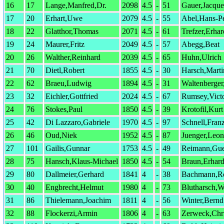
16
17
Lange,Manfred,Dr.
2098
4.5
-
51
Gauer,Jacque
17
20
Erhart,Uwe
2079
4.5
-
55
Abel,Hans-Pe
18
22
Glatthor,Thomas
2071
4.5
-
61
Trefzer,Erhar
19
24
Maurer,Fritz
2049
4.5
-
57
Abegg,Beat
20
26
Walther,Reinhard
2039
4.5
-
65
Huhn,Ulrich
21
70
Dietl,Robert
1855
4.5
-
30
Harsch,Marti
22
62
Braeu,Ludwig
1894
4.5
-
31
Waltenberge
23
32
Eichler,Gottfried
2024
4.5
-
67
Rumsey,Vict
24
76
Stokes,Paul
1850
4.5
-
39
Krotofil,Kurt
25
42
Di Lazzaro,Gabriele
1970
4.5
-
97
Schnell,Fran
26
46
Oud,Niek
1952
4.5
-
87
Juenger,Leon
27
101
Gailis,Gunnar
1753
4.5
-
49
Reimann,Gue
28
75
Hansch,Klaus-Michael
1850
4.5
-
54
Braun,Erhar
29
80
Dallmeier,Gerhard
1841
4
-
38
Bachmann,Ro
30
40
Engbrecht,Helmut
1980
4
-
73
Blutharsch,W
31
86
Thielemann,Joachim
1811
4
-
56
Winter,Bernd
32
88
Flockerzi,Armin
1806
4
-
63
Zerweck,Chr