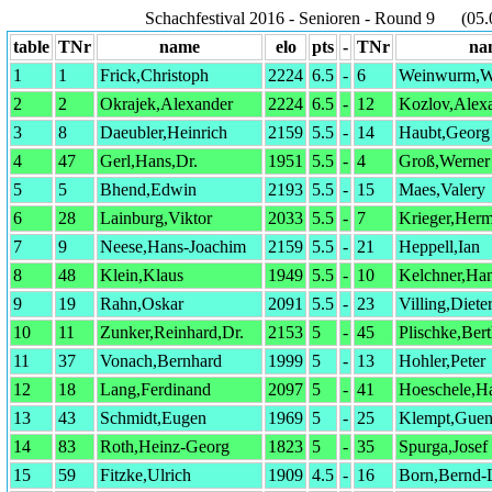
Schachfestival 2016 - Senioren - Round 9 (05.
table
TNr
name
elo
pts
-
TNr
na
1
1
Frick,Christoph
2224
6.5
-
6
Weinwurm,W
2
2
Okrajek,Alexander
2224
6.5
-
12
Kozlov,Alex
3
8
Daeubler,Heinrich
2159
5.5
-
14
Haubt,Georg
4
47
Gerl,Hans,Dr.
1951
5.5
-
4
Groß,Werner
5
5
Bhend,Edwin
2193
5.5
-
15
Maes,Valery
6
28
Lainburg,Viktor
2033
5.5
-
7
Krieger,Her
7
9
Neese,Hans-Joachim
2159
5.5
-
21
Heppell,Ian
8
48
Klein,Klaus
1949
5.5
-
10
Kelchner,Ha
9
19
Rahn,Oskar
2091
5.5
-
23
Villing,Diete
10
11
Zunker,Reinhard,Dr.
2153
5
-
45
Plischke,Ber
11
37
Vonach,Bernhard
1999
5
-
13
Hohler,Peter
12
18
Lang,Ferdinand
2097
5
-
41
Hoeschele,Ha
13
43
Schmidt,Eugen
1969
5
-
25
Klempt,Guen
14
83
Roth,Heinz-Georg
1823
5
-
35
Spurga,Josef
15
59
Fitzke,Ulrich
1909
4.5
-
16
Born,Bernd-