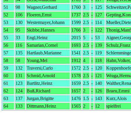
51
98
Wagner,Gerhard
1760
3
-
125
Schweitzer,P
52
106
Floeren,Ernst
1737
2.5
-
127
Gepting,Kon
53
130
Westermayer,Johann
1599
2.5
-
114
Mueller,Diete
54
95
Skibbe,Hannes
1766
3
-
122
Thonig,Manf
55
33
Engl,Heinz
2015
5
-
53
Aigner,Geor
56
116
Samarian,Cornel
1693
2.5
-
139
Schulz,Franz
57
135
Hartlaub,Marianne
1541
2.5
-
119
Schlemminge
58
58
Young,Mel
1912
4
-
118
Hahn,Volker,
59
132
Traversi,Carlo
1572
2.5
-
120
Koppenhoefe
60
131
Schmid,Arnold
1578
2.5
-
121
Wraga,Herm
61
123
Bartlitz,Heinz
1659
2.5
-
140
Walther,Rena
62
124
Buß,Richard
1657
2
-
126
Braeu,Emmi
63
137
Jurgan,Brigitte
1476
1.5
-
143
Kurz,Alois
64
133
Dittmann,Heinz
1565
2
-
12
spielfrei