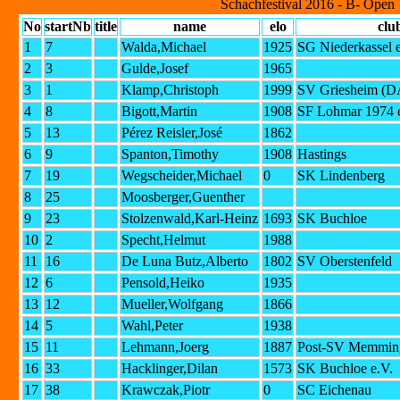
Schachfestival 2016 - B- Open
No
startNb
title
name
elo
clu
1
7
Walda,Michael
1925
SG Niederkassel e
2
3
Gulde,Josef
1965
3
1
Klamp,Christoph
1999
SV Griesheim (D
4
8
Bigott,Martin
1908
SF Lohmar 1974 
5
13
Pérez Reisler,José
1862
6
9
Spanton,Timothy
1908
Hastings
7
19
Wegscheider,Michael
0
SK Lindenberg
8
25
Moosberger,Guenther
9
23
Stolzenwald,Karl-Heinz
1693
SK Buchloe
10
2
Specht,Helmut
1988
11
16
De Luna Butz,Alberto
1802
SV Oberstenfeld
12
6
Pensold,Heiko
1935
13
12
Mueller,Wolfgang
1866
14
5
Wahl,Peter
1938
15
11
Lehmann,Joerg
1887
Post-SV Memmin
16
33
Hacklinger,Dilan
1573
SK Buchloe e.V.
17
38
Krawczak,Piotr
0
SC Eichenau