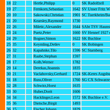
18
22
Hertle,Philipp
0
SK Radolfzell
19
27
Fernkorn,Sebastian
1642
SV Unser Fritz W
20
10
Sakowski,Christian
1901
SC Tuerkheim/Ba
21
20
Kearsley,Raymond
1730
22
26
Miletic,Alexander
1644
SAbt TSV Haunst
23
24
Puetz,Peter
1660
SV Hennef 1927 
24
29
Bogner,Simon
1622
SK Buchloe
25
35
Keymling,Detlev
0
SK Bobingen
26
32
Kapahnke,Tilo
1596
SC Starnberg
27
31
Raabe,Stephan
1597
28
17
Kolb,Werner
1782
29
14
Derekas,Jioannis
1835
30
21
Vaclahovsky,Gerhard
1724
SK-Keres Augsbu
31
18
Russ,Oliver
1760
SG CX Schwarze
32
28
Schwirz,Horst
1635
33
30
Huber,Dorit
1606
34
34
Hacklinger,Leon
1572
SK Buchloe e.V.
35
36
Dietsche,Birgit
1493
36
15
Fischer,Johann
1829