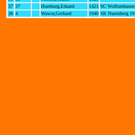
37
37
Humburg,Eduard
1421
SC Wolfratshause
38
4
Wawor,Gerhard
1940
SK Nuernberg 191