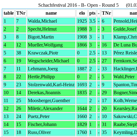
Schachfestival 2016 - B- Open - Round 5 (01.0
table
TNr
name
elo
pts
-
TNr
na
1
7
Walda,Michael
1925
3.5
-
6
Pensold,He
2
2
Specht,Helmut
1988
3
-
3
Gulde,Josef
3
8
Bigott,Martin
1908
3
-
1
Klamp,Chri
4
12
Mueller,Wolfgang
1866
3
-
16
De Luna Bu
5
38
Krawczak,Piotr
0
2.5
-
13
Pérez Reisle
6
19
Wegscheider,Michael
0
2.5
-
27
Fernkorn,Se
7
11
Lehmann,Joerg
1887
2
-
33
Hacklinger,
8
22
Hertle,Philipp
0
2
-
5
Wahl,Peter
9
23
Stolzenwald,Karl-Heinz
1693
2
-
9
Spanton,Ti
10
14
Derekas,Jioannis
1835
2
-
29
Bogner,Sim
11
25
Moosberger,Guenther
2
-
17
Kolb,Werne
12
26
Miletic,Alexander
1644
2
-
20
Kearsley,R
13
24
Puetz,Peter
1660
2
-
10
Sakowski,Ch
14
15
Fischer,Johann
1829
1
-
31
Raabe,Step
15
18
Russ,Oliver
1760
1
-
35
Keymling,D