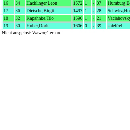
16
34
Hacklinger,Leon
1572
1
-
37
Humburg,E
17
36
Dietsche,Birgit
1493
1
-
28
Schwirz,Hor
18
32
Kapahnke,Tilo
1596
1
-
21
Vaclahovsk
19
30
Huber,Dorit
1606
0
-
39
spielfrei
Nicht ausgelost: Wawor,Gerhard